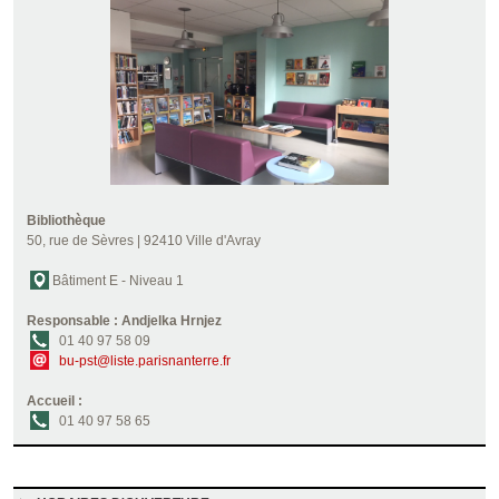
Bibliothèque
50, rue de Sèvres | 92410 Ville d'Avray
Bâtiment E - Niveau 1
Responsable : Andjelka Hrnjez
01 40 97 58 09
bu-pst@liste.parisnanterre.fr
Accueil :
01 40 97 58 65