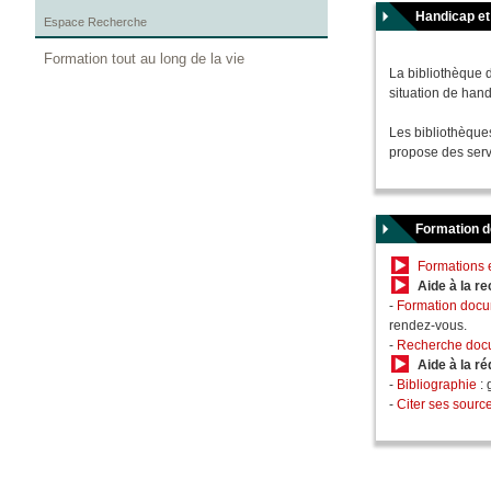
Handicap et 
Espace Recherche
Formation tout au long de la vie
La bibliothèque 
situation de han
Les bibliothèque
propose des serv
Formation 
Formations 
Aide à la r
-
Formation docu
rendez-vous.
-
Recherche doc
Aide à la ré
-
Bibliographie
: 
-
Citer ses sourc