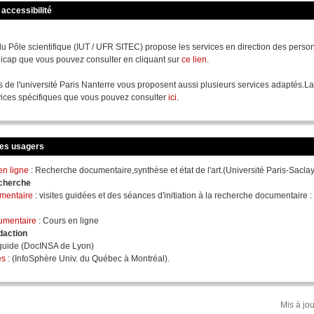
accessibilité
du Pôle scientifique (IUT / UFR SITEC) propose les services en direction des pers
dicap que vous pouvez consulter en cliquant sur
ce lien.
s de l'université Paris Nanterre vous proposent aussi plusieurs services adaptés.
ices spécifiques que vous pouvez consulter
ici
.
des usagers
en ligne
: Recherche documentaire,synthèse et état de l'art.(Université Paris-Saclay
echerche
mentaire
: visites guidées et des séances d'initiation à la recherche documentaire :
umentaire
: Cours en ligne
daction
guide (DocINSA de Lyon)
es
: (InfoSphère Univ. du Québec à Montréal).
Mis à jo