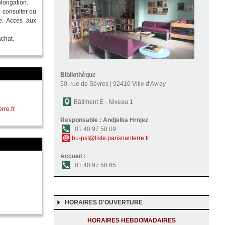
olongation.
e consulter ou
e. Accès aux
achat.
Bibliothèque
50, rue de Sèvres | 92410 Ville d'Avray
Bâtiment E - Niveau 1
rre.fr
Responsable : Andjelka Hrnjez
01 40 97 58 09
bu-pst@liste.parisnanterre.fr
Accueil :
01 40 97 58 65
HORAIRES D'OUVERTURE
HORAIRES HEBDOMADAIRES