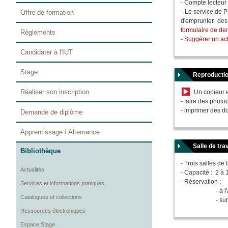
- Compte lecteur 
- Le service de P
Offre de formation
d'emprunter des
formulaire de d
Règlements
-
Suggérer un ac
Candidater à l'IUT
Stage
Reproductio
Réaliser son inscription
Un copieur e
- faire des photo
- imprimer des d
Demande de diplôme
Apprentissage / Alternance
Salle de trav
Bibliothèque
- Trois salles de
Actualités
- Capacité : 2 à
- Réservation :
Services et informations pratiques
- à l'adresse
Catalogues et collections
- sur place à
Ressources électroniques
Espace Stage