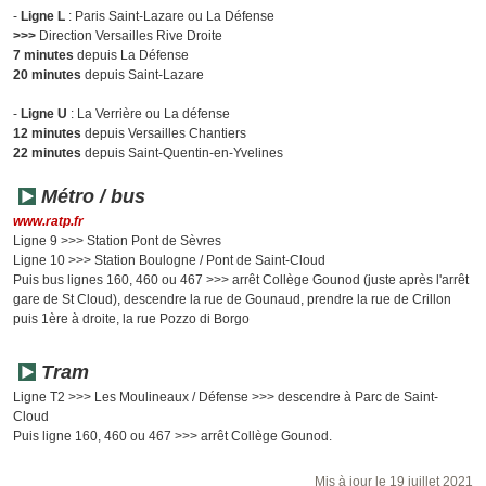
-
Ligne L
: Paris Saint-Lazare ou La Défense
>>>
Direction Versailles Rive Droite
7 minutes
depuis La Défense
20 minutes
depuis Saint-Lazare
-
Ligne U
: La Verrière ou La défense
12
minutes
depuis Versailles Chantiers
22
minutes
depuis Saint-Quentin-en-Yvelines
Métro / bus
www.ratp.fr
Ligne 9 >>> Station Pont de Sèvres
Ligne 10 >>> Station Boulogne / Pont de Saint-Cloud
Puis bus lignes 160, 460 ou 467 >>> arrêt Collège Gounod (juste après l'arrêt
gare de St Cloud), descendre la rue de Gounaud, prendre la rue de Crillon
puis 1ère à droite, la rue Pozzo di Borgo
Tram
Ligne T2 >>> Les Moulineaux / Défense >>> descendre à Parc de Saint-
Cloud
Puis ligne 160, 460 ou 467 >>> arrêt Collège Gounod.
Mis à jour le 19 juillet 2021